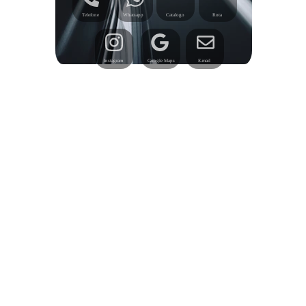
Telefone
Whatsapp
Catalogo
Rota
Instagram
Google Maps
E-mail